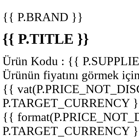
{{ P.BRAND }}
{{ P.TITLE }}
Ürün Kodu :
{{ P.SUPPL
Ürünün fiyatını görmek içi
{{ vat(P.PRICE_NOT_DIS
P.TARGET_CURRENCY }
{{ format(P.PRICE_NOT
P.TARGET_CURRENCY }