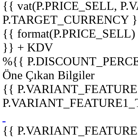
{{ vat(P.PRICE_SELL, P.V
P.TARGET_CURRENCY }
{{ format(P.PRICE_SELL)
}} + KDV
%
{{ P.DISCOUNT_PERCE
Öne Çıkan Bilgiler
{{ P.VARIANT_FEATURE
P.VARIANT_FEATURE1_TIT
{{ P.VARIANT_FEATURE