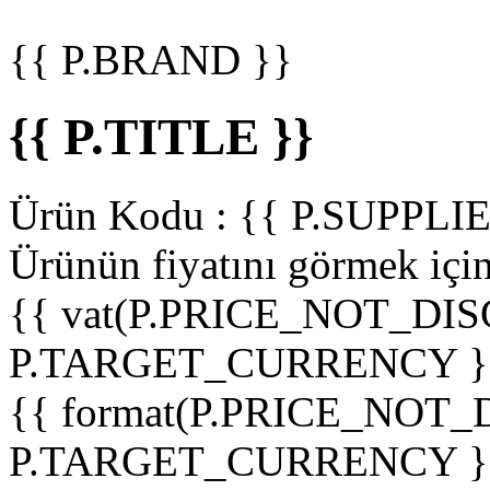
{{ P.BRAND }}
{{ P.TITLE }}
Ürün Kodu :
{{ P.SUPPL
Ürünün fiyatını görmek içi
{{ vat(P.PRICE_NOT_DIS
P.TARGET_CURRENCY }
{{ format(P.PRICE_NOT
P.TARGET_CURRENCY }