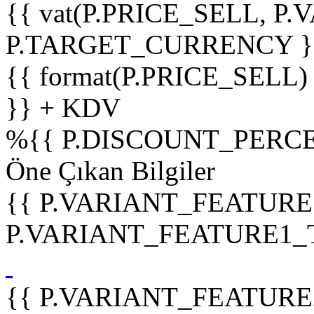
{{ vat(P.PRICE_SELL, P.V
P.TARGET_CURRENCY }
{{ format(P.PRICE_SELL)
}} + KDV
%
{{ P.DISCOUNT_PERCE
Öne Çıkan Bilgiler
{{ P.VARIANT_FEATURE
P.VARIANT_FEATURE1_TIT
{{ P.VARIANT_FEATURE