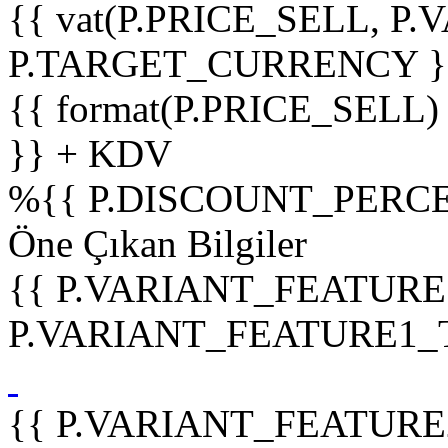
{{ vat(P.PRICE_SELL, P.V
P.TARGET_CURRENCY }
{{ format(P.PRICE_SELL)
}} + KDV
%
{{ P.DISCOUNT_PERCE
Öne Çıkan Bilgiler
{{ P.VARIANT_FEATURE
P.VARIANT_FEATURE1_TIT
{{ P.VARIANT_FEATURE