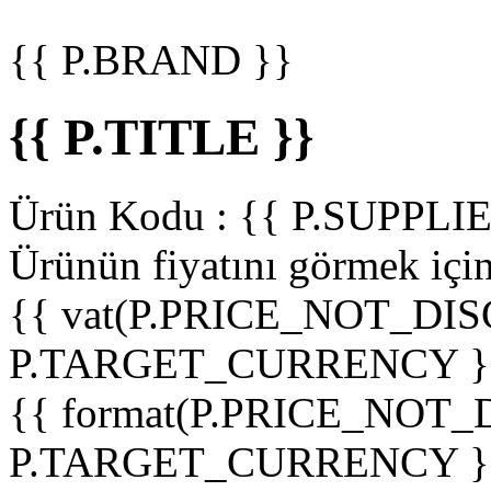
{{ P.BRAND }}
{{ P.TITLE }}
Ürün Kodu :
{{ P.SUPPL
Ürünün fiyatını görmek içi
{{ vat(P.PRICE_NOT_DIS
P.TARGET_CURRENCY }
{{ format(P.PRICE_NOT
P.TARGET_CURRENCY }