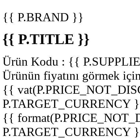
{{ P.BRAND }}
{{ P.TITLE }}
Ürün Kodu :
{{ P.SUPPL
Ürünün fiyatını görmek içi
{{ vat(P.PRICE_NOT_DIS
P.TARGET_CURRENCY }
{{ format(P.PRICE_NOT
P.TARGET_CURRENCY }