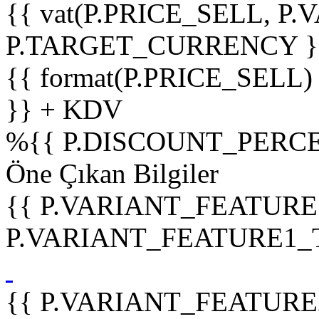
{{ vat(P.PRICE_SELL, P.V
P.TARGET_CURRENCY }
{{ format(P.PRICE_SELL)
}} + KDV
%
{{ P.DISCOUNT_PERCE
Öne Çıkan Bilgiler
{{ P.VARIANT_FEATURE
P.VARIANT_FEATURE1_TIT
{{ P.VARIANT_FEATURE