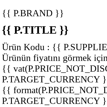
{{ P.BRAND }}
{{ P.TITLE }}
Ürün Kodu :
{{ P.SUPPL
Ürünün fiyatını görmek içi
{{ vat(P.PRICE_NOT_DIS
P.TARGET_CURRENCY }
{{ format(P.PRICE_NOT
P.TARGET_CURRENCY }