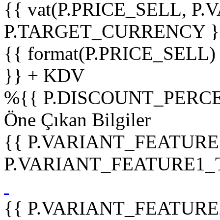
{{ vat(P.PRICE_SELL, P.V
P.TARGET_CURRENCY }
{{ format(P.PRICE_SELL)
}} + KDV
%
{{ P.DISCOUNT_PERCE
Öne Çıkan Bilgiler
{{ P.VARIANT_FEATURE
P.VARIANT_FEATURE1_TIT
{{ P.VARIANT_FEATURE