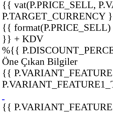
{{ vat(P.PRICE_SELL, P.V
P.TARGET_CURRENCY }
{{ format(P.PRICE_SELL)
}} + KDV
%
{{ P.DISCOUNT_PERCE
Öne Çıkan Bilgiler
{{ P.VARIANT_FEATURE
P.VARIANT_FEATURE1_TIT
{{ P.VARIANT_FEATURE