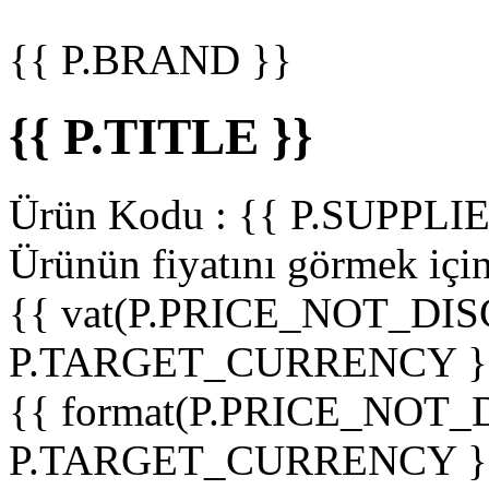
{{ P.BRAND }}
{{ P.TITLE }}
Ürün Kodu :
{{ P.SUPPL
Ürünün fiyatını görmek içi
{{ vat(P.PRICE_NOT_DIS
P.TARGET_CURRENCY }
{{ format(P.PRICE_NOT
P.TARGET_CURRENCY }